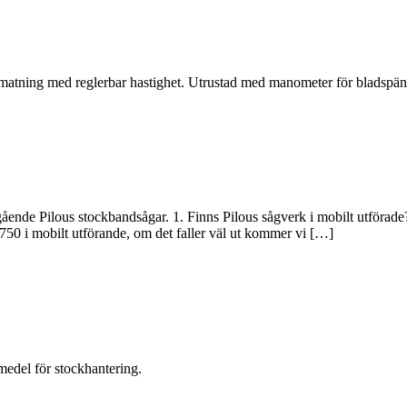
matning med reglerbar hastighet. Utrustad med manometer för bladspänn
nde Pilous stockbandsågar. 1. Finns Pilous sågverk i mobilt utförade? 
50 i mobilt utförande, om det faller väl ut kommer vi […]
medel för stockhantering.