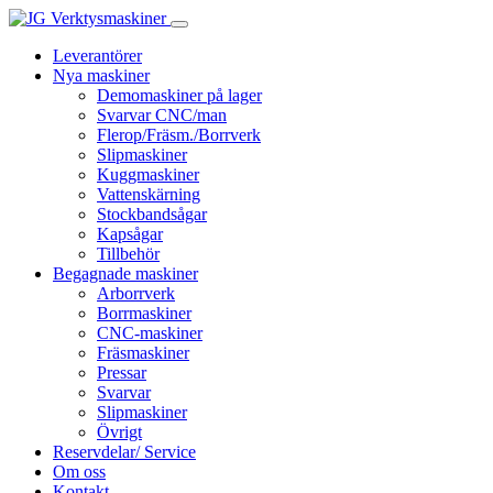
Leverantörer
Nya maskiner
Demomaskiner på lager
Svarvar CNC/man
Flerop/Fräsm./Borrverk
Slipmaskiner
Kuggmaskiner
Vattenskärning
Stockbandsågar
Kapsågar
Tillbehör
Begagnade maskiner
Arborrverk
Borrmaskiner
CNC-maskiner
Fräsmaskiner
Pressar
Svarvar
Slipmaskiner
Övrigt
Reservdelar/ Service
Om oss
Kontakt