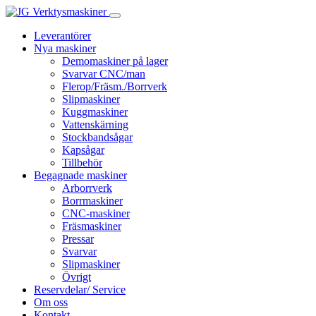
Leverantörer
Nya maskiner
Demomaskiner på lager
Svarvar CNC/man
Flerop/Fräsm./Borrverk
Slipmaskiner
Kuggmaskiner
Vattenskärning
Stockbandsågar
Kapsågar
Tillbehör
Begagnade maskiner
Arborrverk
Borrmaskiner
CNC-maskiner
Fräsmaskiner
Pressar
Svarvar
Slipmaskiner
Övrigt
Reservdelar/ Service
Om oss
Kontakt