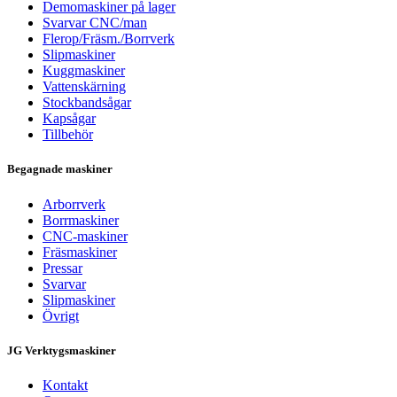
Demomaskiner på lager
Svarvar CNC/man
Flerop/Fräsm./Borrverk
Slipmaskiner
Kuggmaskiner
Vattenskärning
Stockbandsågar
Kapsågar
Tillbehör
Begagnade maskiner
Arborrverk
Borrmaskiner
CNC-maskiner
Fräsmaskiner
Pressar
Svarvar
Slipmaskiner
Övrigt
JG Verktygsmaskiner
Kontakt